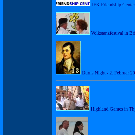
JFK Friendship Center
Volkstanzfestival in Br
Burns Night - 2. Februar 2
Highland Games in Thy