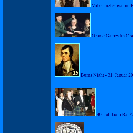
Volkstanzfestival im B
Oranje Games im Oran
Burns Night - 31. Januar 2
40. Jubiläum Ball/