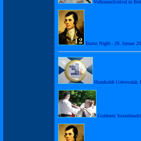
Volkstanzfestival in Bri
Burns Night - 28. Januar 2
Humboldt Universität, 
Goldnetz Sozialmarkt