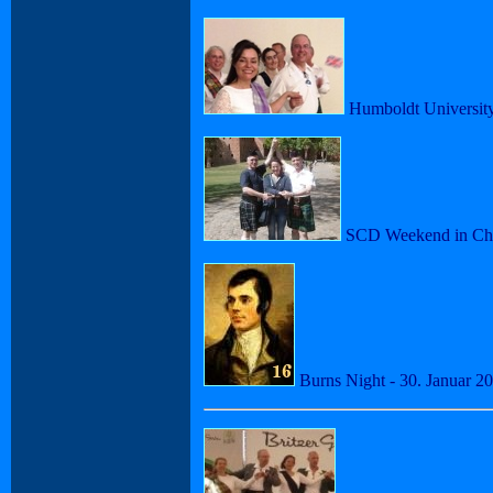
Humboldt University
SCD Weekend in Chor
Burns Night - 30. Januar 2