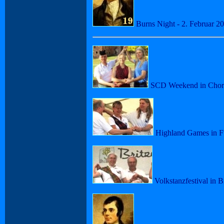
Burns Night - 2. Februar 2
SCD Weekend in Chorin
Highland Games in Fü
Volkstanzfestival in B