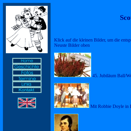
Sco
Klick auf die kleinen Bilder, um die ents
Neuste Bilder oben
45. Jubiläum Ball/W
Mit Robbie Doyle in 