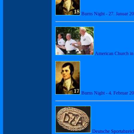
Burns Night - 27. Januar 2
American Church in B
Burns Night - 4. Februar 2
Deutsche Sportabzeich